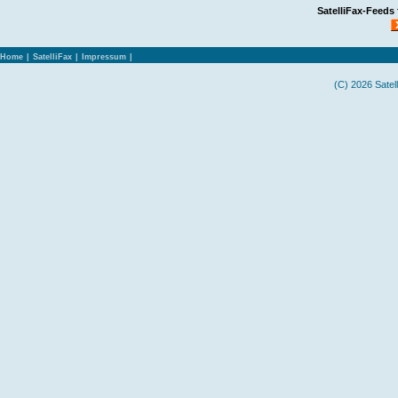
SatelliFax-Feeds
Home
|
SatelliFax
|
Impressum
|
(C) 2026 Satel