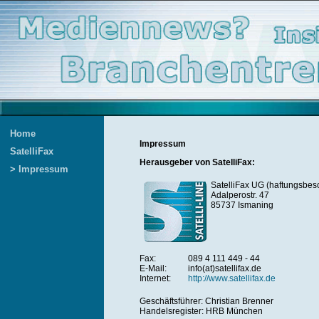
Home
Impressum
SatelliFax
Herausgeber von SatelliFax:
> Impressum
SatelliFax UG (haftungsbes
Adalperostr. 47
85737 Ismaning
Fax:
089 4 111 449 - 44
E-Mail:
info(at)satellifax.de
Internet:
http://www.satellifax.de
Geschäftsführer: Christian Brenner
Handelsregister: HRB München