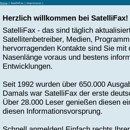
Home
|
SatelliFax
|
Impressum
|
Herzlich willkommen bei SatelliFax!
SatelliFax - das sind täglich aktualisi
Satellitenbetreiber, Medien, Programm
hervorragenden Kontakte sind Sie mit
Nasenlänge voraus und bestens informi
Entwicklungen.
Seit 1992 wurden über 650.000 Ausga
Damals war SatelliFax der erste deutsc
Über 28.000 Leser genießen diesen ein
diesen Informationsvorsprung.
Schnell anmelden! Einfach rechts Ihr