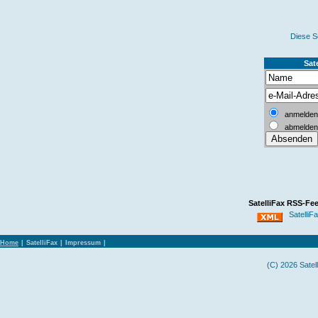
Diese
S
Sate
anmelden
abmelden
SatelliFax RSS-Fee
SatelliFa
Home
|
SatelliFax
|
Impressum
|
(C) 2026 Satel