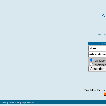
<
Diese S
Sate
anmelden
abmelden
SatelliFax-Feeds
Home
|
SatelliFax
|
Impressum
|