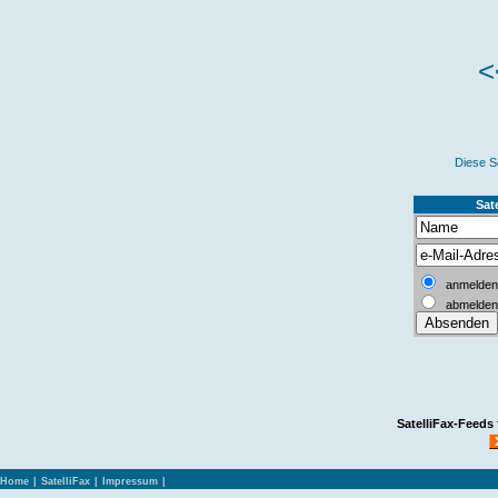
<
Diese S
Sate
anmelden
abmelden
SatelliFax-Feeds
Home
|
SatelliFax
|
Impressum
|