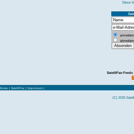
Diese S
Sate
anmelden
abmelden
SatelliFax-Feeds
Home
|
SatelliFax
|
Impressum
|
(C) 2026 Satel