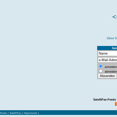
<
Diese S
Sate
anmelden
abmelden
SatelliFax-Feeds
Home
|
SatelliFax
|
Impressum
|