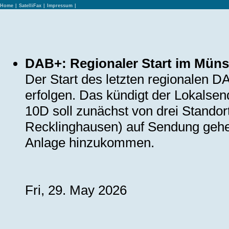
Home
|
SatelliFax
|
Impressum
|
DAB+: Regionaler Start im Münst
Der Start des letzten regionalen D
erfolgen. Das kündigt der Lokalse
10D soll zunächst von drei Stando
Recklinghausen) auf Sendung gehen.
Anlage hinzukommen.
Fri, 29. May 2026