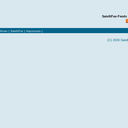
SatelliFax-Feeds
Home
|
SatelliFax
|
Impressum
|
(C) 2026 Satel