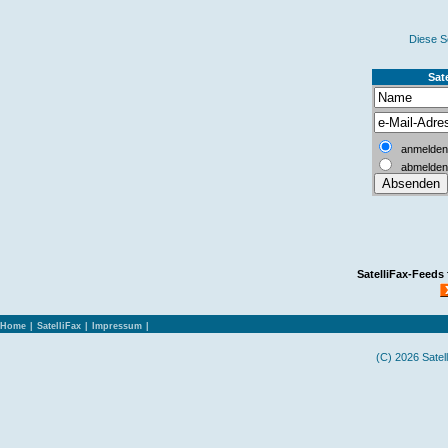
Diese S
Sate
anmelden
abmelden
SatelliFax-Feeds
Home
|
SatelliFax
|
Impressum
|
(C) 2026 Satel