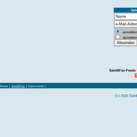
Sate
anmelden
abmelden
SatelliFax-Feeds
Home
|
SatelliFax
|
Impressum
|
(C) 2026 Satel