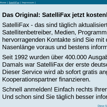
Home
|
SatelliFax
|
Impressum
|
Das Original: SatelliFax jetzt koste
SatelliFax - das sind täglich aktualisi
Satellitenbetreiber, Medien, Programm
hervorragenden Kontakte sind Sie mit
Nasenlänge voraus und bestens inform
Seit 1992 wurden über 400.000 Ausga
Damals war SatelliFax der erste deutsc
Dieser Service wird ab sofort gratis an
Kooperationspartner finanzieren.
Schnell anmelden! Einfach rechts Ihr
Und schon sind Sie täglich besser info
Diese S