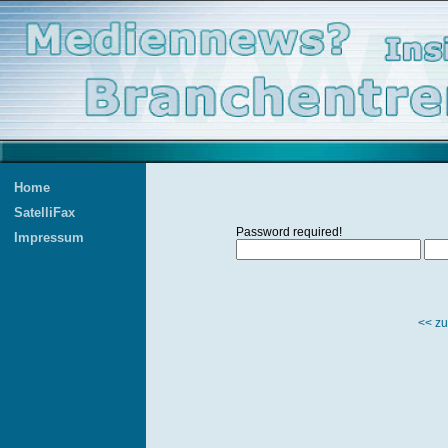
Home
SatelliFax
Password required!
Impressum
<< zu