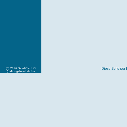
(C) 2026 SatelliFax UG
Diese Seite per 
(haftungsbeschränkt)