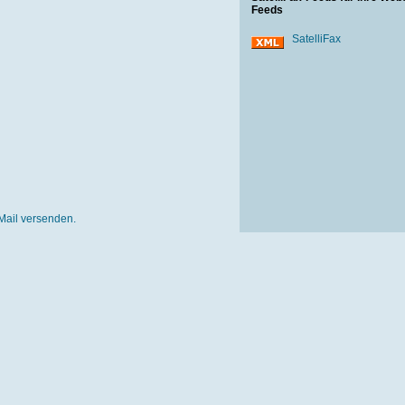
Feeds
SatelliFax
Mail versenden.