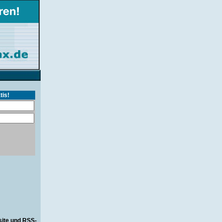
tis!
site und RSS-