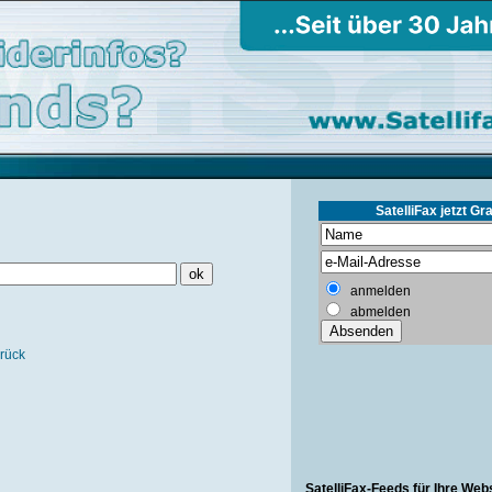
SatelliFax jetzt Gra
anmelden
abmelden
rück
SatelliFax-Feeds für Ihre Web