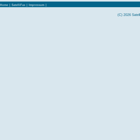
Home
|
SatelliFax
|
Impressum
|
(C) 2026 Satel