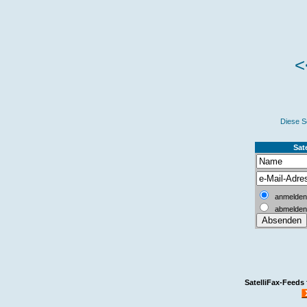
<
Diese S
Sate
anmelden
abmelden
SatelliFax-Feeds