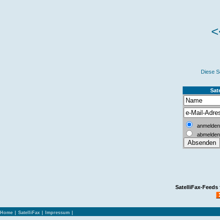
<
Diese S
Sate
anmelden
abmelden
SatelliFax-Feeds
Home
|
SatelliFax
|
Impressum
|