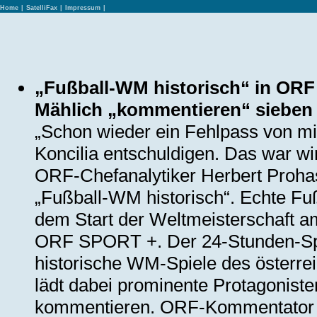
Home
|
SatelliFax
|
Impressum
|
„Fußball-WM historisch“ in ORF
Mählich „kommentieren“ sieben
„Schon wieder ein Fehlpass von mir
Koncilia entschuldigen. Das war w
ORF-Chefanalytiker Herbert Prohask
„Fußball-WM historisch“. Echte Fu
dem Start der Weltmeisterschaft am
ORF SPORT +. Der 24-Stunden-Spo
historische WM-Spiele des österre
lädt dabei prominente Protagonisten
kommentieren. ORF-Kommentator be