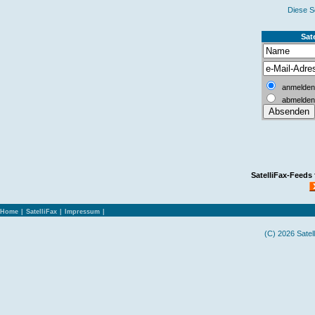
Diese S
Sate
anmelden
abmelden
SatelliFax-Feeds
Home
|
SatelliFax
|
Impressum
|
(C) 2026 Satel