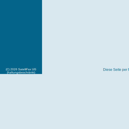
(C) 2026 SatelliFax UG
Diese Seite per 
(haftungsbeschränkt)