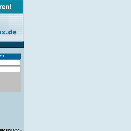
tis!
site und RSS-