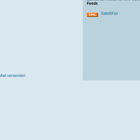
Feeds
SatelliFax
Mail versenden.