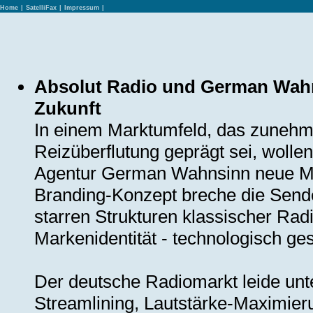
Home
|
SatelliFax
|
Impressum
|
Absolut Radio und German Wahn
Zukunft
In einem Marktumfeld, das zunehm
Reizüberflutung geprägt sei, woll
Agentur German Wahnsinn neue Ma
Branding-Konzept breche die Send
starren Strukturen klassischer Rad
Markenidentität - technologisch ge
Der deutsche Radiomarkt leide unt
Streamlining, Lautstärke-Maximier