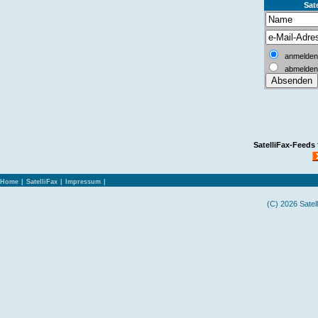
Sate
anmelden
abmelden
SatelliFax-Feeds
Home
|
SatelliFax
|
Impressum
|
(C) 2026 Satel