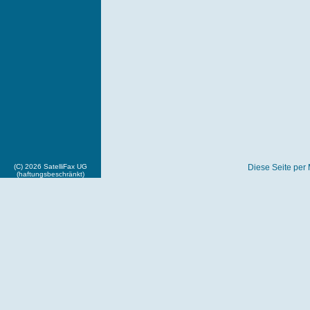
(C) 2026 SatelliFax UG
Diese Seite per 
(haftungsbeschränkt)