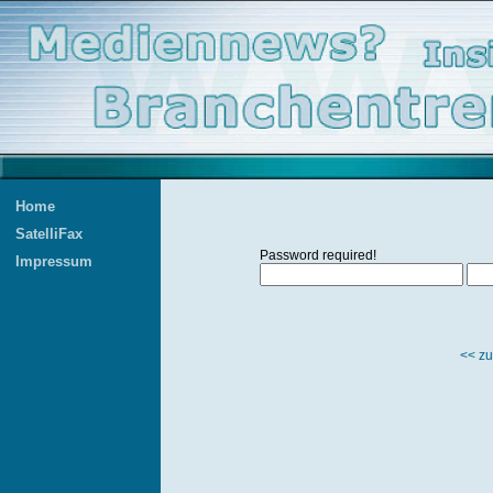
Home
SatelliFax
Password required!
Impressum
<< zu