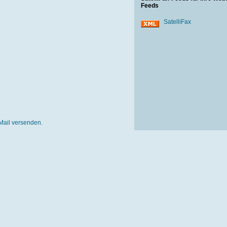
Feeds
SatelliFax
Mail versenden.