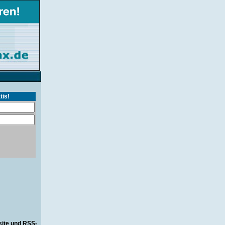
tis!
site und RSS-