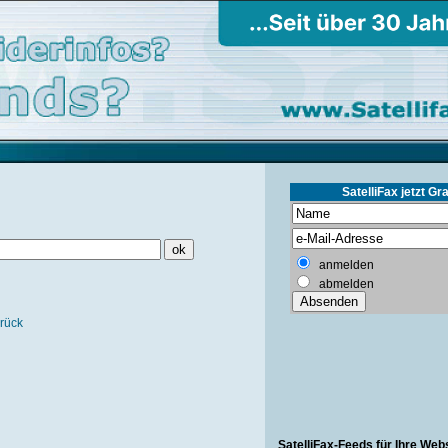
SatelliFax jetzt Gra
anmelden
abmelden
rück
SatelliFax-Feeds für Ihre Web