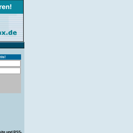
tis!
site und RSS-