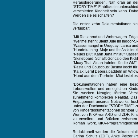
Herausforderungen. Nah dran an den 
"STORY TIME" Einblicke in unterschied
verschieden Kindheit sein kann. Dabe
Werden sie es schaffen?
Die ersten zehn Dokumentationen sind
verfügbar:
"Mit Riesenrad und Wohnwagen: Edga
"Weltmeisterin: Bleibt Jule im Indoor-S
"Wassermangel in Uruguay: Larisa und
"Hundetraining: Maje und ihr Assisten
"Neues Blut: Kann Jana mit auf Klassen
"Skateboard: Schafft Goncalo den Kickf
"Muay Thai: Aidan trainiert für die WM"
"Pasta und Couscous: Basma kocht für 
"Kajak: Lernt Debora paddeln im Wild
"Hund aus dem Tierheim: Mixi testet es
"Dokumentationen haben eine beso
Lebenswelten und ermöglichen Kindern
Sie wecken Neugier, fördern Verst
zunehmend komplexen Realität. Das
Engagement unseres Netzwerks, hochw
unter der Dachmarke "STORY TIME" zu
von Kinderdokumentationen sichtbar un
Wert von KiKA von ARD und ZDF: Kinde
zu erweitern und Brücken zwische
Roman Twork, KiKA-Programmgeschäft
Redaktionell werden die Dokumentat
Carina Schulz (ZDF), Anke Pelzer (