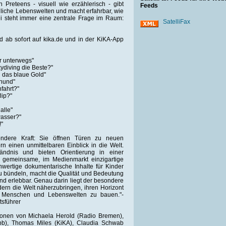
Preteens - visuell wie erzählerisch - gibt
Feeds
liche Lebenswelten und macht erfahrbar, wie
i steht immer eine zentrale Frage im Raum:
SatelliFax
 ab sofort auf kika.de und in der KiKA-App
r unterwegs"
kydiving die Beste?"
 das blaue Gold"
zhund"
fahrt?"
lip?"
alle"
wasser?"
!"
ndere Kraft: Sie öffnen Türen zu neuen
 einen unmittelbaren Einblick in die Welt.
ändnis und bieten Orientierung in einer
 gemeinsame, im Medienmarkt einzigartige
ertige dokumentarische Inhalte für Kinder
 bündeln, macht die Qualität und Bedeutung
d erlebbar. Genau darin liegt der besondere
rn die Welt näherzubringen, ihren Horizont
n Menschen und Lebenswelten zu bauen."-
sführer
ionen von Michaela Herold (Radio Bremen),
rbb), Thomas Miles (KiKA), Claudia Schwab