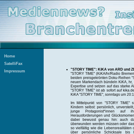
Home
SatelliFax
"STORY TIME": KiKA von ARD und ZD
Impressum
"STORY TIME" (KiKA/hr/Radio Bremen/
beiden preisgekrönten Doku-Reihen "Sc
neuen Markendach bündeln KiKA, hr, 
Expertise und setzen auf das starke
"STORY TIME" ist ab sofort auf kika.d
KiKA "STORY TIME", sonntags um 20:15 U
Im Mittelpunkt von "STORY TIME" s
Kindern selbst: persönlich, unverstell
junge Protagonist*innen auf i
Herausforderungen und Glücksmoment
dabei bewusst genau hin: auch dah
überwunden werden müssen oder das 
so vielfältig wie die Lebensrealitäten
über persönliche Schicksale bis 