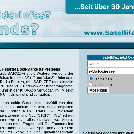
SatelliFax jetzt Gra
F startet Doku-Marke für Preteens
rbb/SWR/ZDF) ist die Weiterentwicklung der
hau in meine Welt!" und "stark!". Unter dem
anmelden
Radio Bremen, rbb, SWR, ZDF redaktionelle
abmelden
 ARD- und ZDF-Netzwerk der Kinderangebote.
e und in der KiKA-App verfügbar. Im TV zeigt
hr. Untertitel sind verfügbar.
tehen echte Geschichten, erzählt von den
t, nah. Die Inhalte der Doku-Marke begleiten
hrer individuellen Reise - zwischen
en, Zweifel und Mut. "STORY TIME" schaut
in, wo nicht alles glattläuft, wo Ängste
Leben neue Fragen stellt. Die Themen sind
 der Kinder selbst: von Sport und Abenteuern
hin zu Popkultur und gesellschaftlichen
SatelliFax-Feeds für Ihre Web