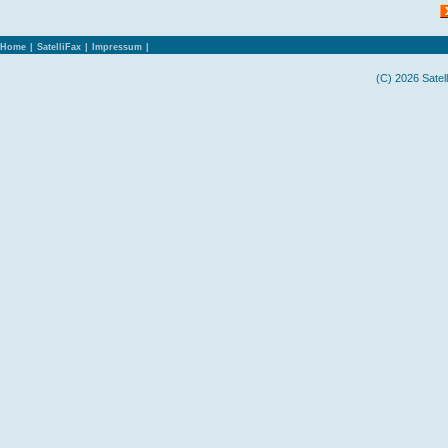
Home
|
SatelliFax
|
Impressum
|
(C) 2026 Satel