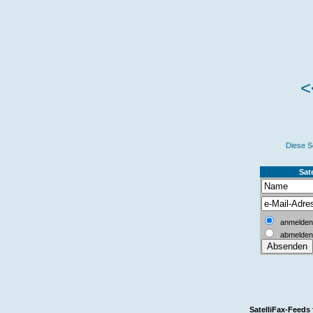
<
Diese S
Sate
anmelden
abmelden
SatelliFax-Feeds