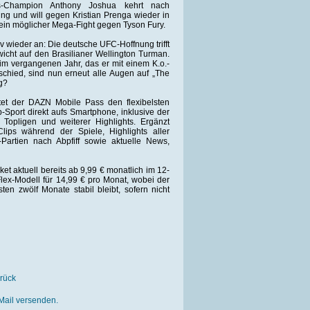
s-Champion Anthony Joshua kehrt nach
ng und will gegen Kristian Prenga wieder in
: ein möglicher Mega-Fight gegen Tyson Fury.
v wieder an: Die deutsche UFC-Hoffnung trifft
icht auf den Brasilianer Wellington Turman.
m vergangenen Jahr, das er mit einem K.o.-
schied, sind nun erneut alle Augen auf „The
lg?
etet der DAZN Mobile Pass den flexibelsten
port direkt aufs Smartphone, inklusive der
r Topligen und weiterer Highlights. Ergänzt
lips während der Spiele, Highlights aller
artien nach Abpfiff sowie aktuelle News,
ket aktuell bereits ab 9,99 € monatlich im 12-
lex-Modell für 14,99 € pro Monat, wobei der
ten zwölf Monate stabil bleibt, sofern nicht
rück
Mail versenden.