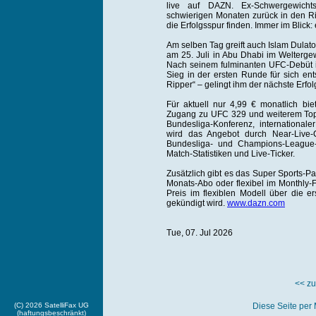
live auf DAZN. Ex-Schwergewicht
schwierigen Monaten zurück in den Ri
die Erfolgsspur finden. Immer im Blick
Am selben Tag greift auch Islam Dulato
am 25. Juli in Abu Dhabi im Weltergew
Nach seinem fulminanten UFC-Debüt i
Sieg in der ersten Runde für sich ent
Ripper“ – gelingt ihm der nächste Erfo
Für aktuell nur 4,99 € monatlich bi
Zugang zu UFC 329 und weiterem Top-S
Bundesliga-Konferenz, internationale
wird das Angebot durch Near-Live-C
Bundesliga- und Champions-League-P
Match-Statistiken und Live-Ticker.
Zusätzlich gibt es das Super Sports-Pa
Monats-Abo oder flexibel im Monthly-F
Preis im flexiblen Modell über die ers
gekündigt wird.
www.dazn.com
Tue, 07. Jul 2026
<< zu
(C) 2026 SatelliFax UG
Diese Seite per 
(haftungsbeschränkt)