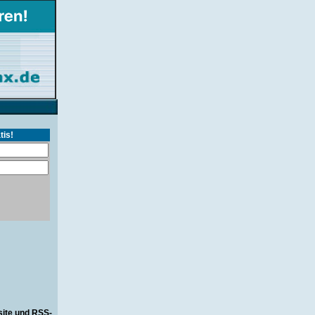
tis!
site und RSS-