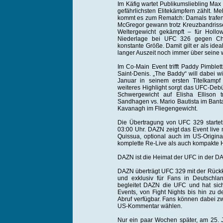
Im Käfig wartet Publikumsliebling Max 
gefährlichsten Elitekämpfern zählt. Me
kommt es zum Rematch: Damals trafen 
McGregor gewann trotz Kreuzbandrisse
Weltergewicht gekämpft – für Hollo
Niederlage bei UFC 326 gegen Char
konstante Größe. Damit gilt er als id
langer Auszeit noch immer über seine 
Im Co-Main Event trifft Paddy Pimblet
Saint-Denis. „The Baddy“ will dabei 
Januar in seinem ersten Titelkampf 
weiteres Highlight sorgt das UFC-Deb
Schwergewicht auf Elisha Ellison t
Sandhagen vs. Mario Bautista im Bant
Kavanagh im Fliegengewicht.
Die Übertragung von UFC 329 starte
03:00 Uhr. DAZN zeigt das Event live
Quissua, optional auch im US-Origin
komplette Re-Live als auch kompakte Hi
DAZN ist die Heimat der UFC in der 
DAZN überträgt UFC 329 mit der Rück
und exklusiv für Fans in Deutschla
begleitet DAZN die UFC und hat sich 
Events, von Fight Nights bis hin zu d
Abruf verfügbar. Fans können dabei 
US-Kommentar wählen.
Nur ein paar Wochen später, am 25. J