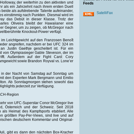
Holloway, der weiterhin zu den aktivsten und
Feeds
hr als ein Jahrzehnt nach ihrem ersten Duell
beide als aufstrebende Talente aufeinander,
SatelliFax
s einstimmig nach Punkten. Diesmal wird im
way das Debüt in dieser Klasse. Trotz der
les Oliveira bleibt der Hawaiianer eine
ealer Gegner, um zu zeigen, ob McGregor nach
weltberühmte Knockout-Power verfügt.
t im Leichtgewicht auf den Franzosen Benoît
wieder angreifen, nachdem er bei UFC 324 im
an Justin Gaethje gescheitert ist. Für ein
üt von Olympiasieger Gable Steveson, der im
rifft. Außerdem auf der Fight Card: Cory
amgewicht sowie Brandon Royval vs. Lone’er
t in der Nacht von Samstag auf Sonntag um
 mit den Experten Mark Bergmann und Emilio
alton. Ab Sonntagmorgen stehen sowohl das
ghlights jederzeit zur Verfügung.
DACH-Region
kehr von UFC-Superstar Conor McGregor live
nd, Österreich und der Schweiz. Seit 2018
als Heimat des Kampfsports etabliert. Alle
en größten Pay-Per-Views, sind live und auf
zwischen deutschem Kommentar und Original-
uli, gibt es dann den nächsten Box-Kracher