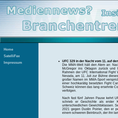
Home
SatelliFax
UFC 329 in der Nacht vom 11. auf den 
Impressum
Die MMA-Welt hält den Atem an: Nac
McGregor ins Oktagon zurück und t
Rahmen der UFC International Fight 
Nevada, am 11. Juli zur Bühne diese
großer Namen im MMA-Sport verspric
einer hochkarätig besetzten Fight Ca
Schweiz können das lang ersehnte Co
verfolgen.
Nach fast fünf Jahren Pause kehrt 
schrieb er Geschichte als erster K
unterschiedlichen Gewichtsklassen. Sei
2021 gegen Dustin Poirier, den er p
einem schweren Beinbruch, der ihn lan