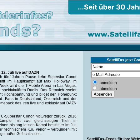
SatelliFax jetzt Gra
12. Juli live auf DAZN
h fünf Jahren Pause kehrt Superstar Conor
rifft im Hauptkampf auf Max Holloway. Im
anmelden
Week wird die T-Mobile Arena in Las Vegas,
abmelden
s spektakulären Duells. Das Rematch zweier
ht Hochspannung und bildet den Höhepunkt
rd. Fans in Deutschland, Österreich und der
meback des Iren live und exklusiv auf DAZN
UFC-Superstar Conor McGregor zurück. 2016
ämpfer mit zwei gleichzeitigen Titeln in
nen bislang letzten Kampf bestritt er im Juli
er technischem K.o. verlor – verbunden mit
ge außer Gefecht setzte.
SatelliFax-Feeds für Ihre Web