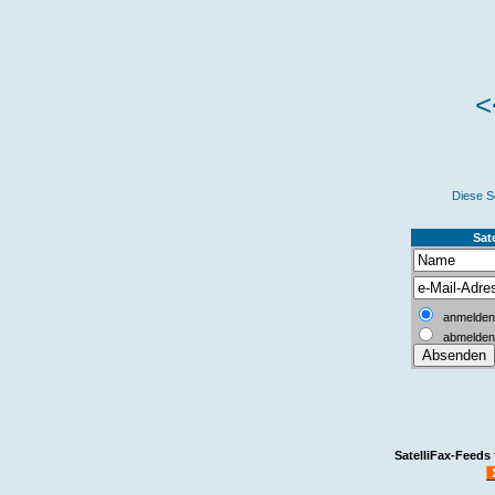
<
Diese S
Sate
anmelden
abmelden
SatelliFax-Feeds