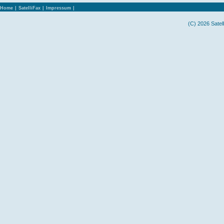
Home
|
SatelliFax
|
Impressum
|
(C) 2026 Satel