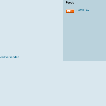
Feeds
SatelliFax
Mail versenden.