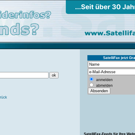
SatelliFax jetzt Gra
anmelden
abmelden
rück
SatelliFax-Feeds für Ihre Web