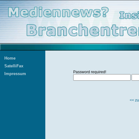
Home
SatelliFax
Password required!
Impressum
<< zu