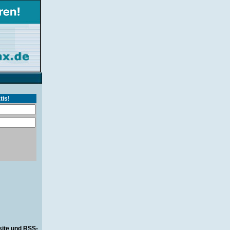
tis!
site und RSS-