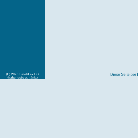
(C) 2026 SatelliFax UG
Diese Seite per 
(haftungsbeschränkt)