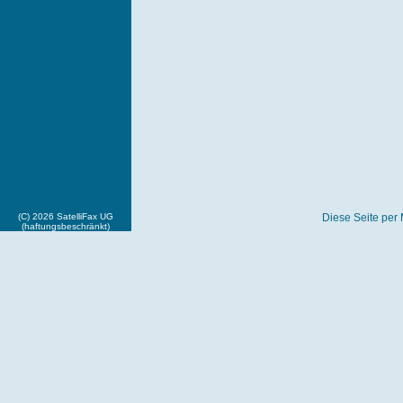
(C) 2026 SatelliFax UG
Diese Seite per 
(haftungsbeschränkt)