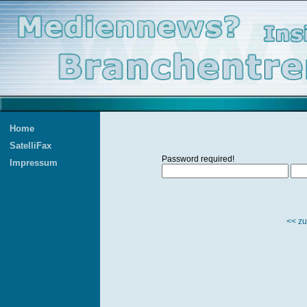
Home
SatelliFax
Password required!
Impressum
<< zu