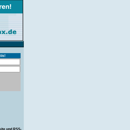
tis!
site und RSS-