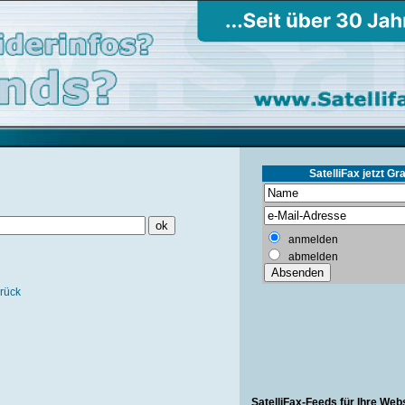
SatelliFax jetzt Gra
anmelden
abmelden
rück
SatelliFax-Feeds für Ihre Web