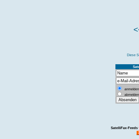
<
Diese S
Sate
anmelden
abmelden
SatelliFax-Feeds