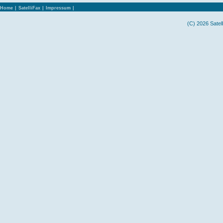
Home
|
SatelliFax
|
Impressum
|
(C) 2026 Satel