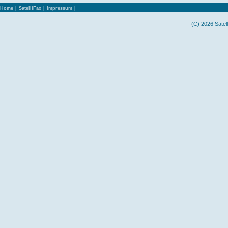
Home
|
SatelliFax
|
Impressum
|
(C) 2026 Satel