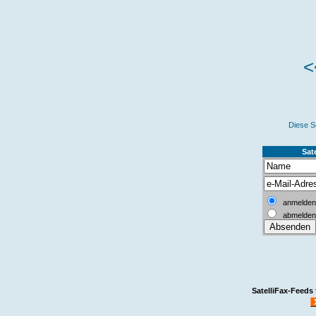
<
Diese S
Sate
anmelden
abmelden
SatelliFax-Feeds