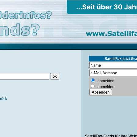
SatelliFax jetzt Gra
anmelden
abmelden
rück
SatelliFax-Feeds für Ihre Web