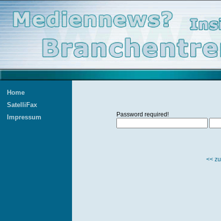
Home
SatelliFax
Password required!
Impressum
<< zu