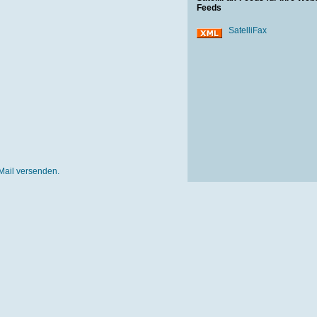
Feeds
SatelliFax
Mail versenden.