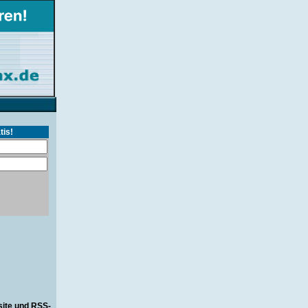
tis!
site und RSS-