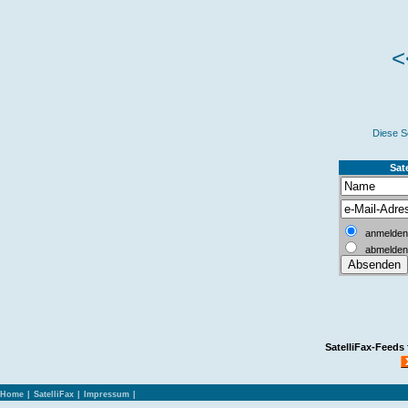
<
Diese S
Sate
anmelden
abmelden
SatelliFax-Feeds
Home
|
SatelliFax
|
Impressum
|