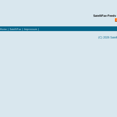
SatelliFax-Feeds
Home
|
SatelliFax
|
Impressum
|
(C) 2026 Satel