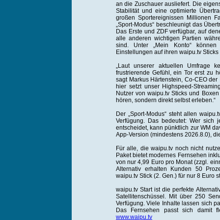
an die Zuschauer ausliefert. Die eigens 
Stabilität und eine optimierte Übert
großen Sportereignissen Millionen Fa
„Sport-Modus“ beschleunigt das Übertr
Das Erste und ZDF verfügbar, auf den
alle anderen wichtigen Partien währ
sind. Unter „Mein Konto“ können
Einstellungen auf ihren waipu.tv Sticks
„Laut unserer aktuellen Umfrage k
frustrierende Gefühl, ein Tor erst zu
sagt Markus Härtenstein, Co-CEO der E
hier setzt unser Highspeed-Streamin
Nutzer von waipu.tv Sticks und Boxe
hören, sondern direkt selbst erleben.“
Der „Sport-Modus“ steht allen waipu.t
Verfügung. Das bedeutet: Wer sich je
entscheidet, kann pünktlich zur WM dav
App-Version (mindestens 2026.8.0), die 
Für alle, die waipu.tv noch nicht nutze
Paket bietet modernes Fernsehen inklus
von nur 4,99 Euro pro Monat (zzgl. ein
Alternativ erhalten Kunden 50 Proz
waipu.tv Stick (2. Gen.) für nur 8 Euro s
waipu.tv Start ist die perfekte Altern
Satellitenschüssel. Mit über 250 Sen
Verfügung. Viele Inhalte lassen sich 
Das Fernsehen passt sich damit fle
www.waipu.tv