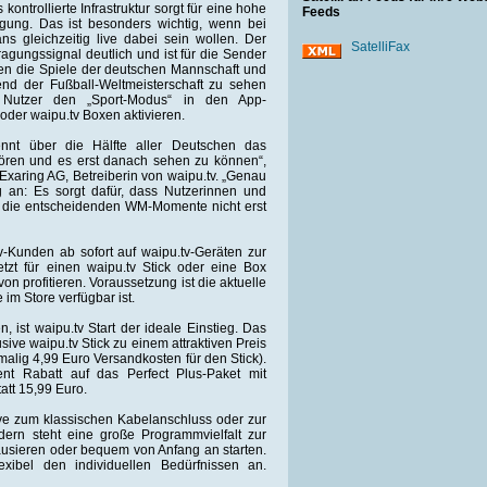
kontrollierte Infrastruktur sorgt für eine hohe
Feeds
ragung. Das ist besonders wichtig, wenn bei
ns gleichzeitig live dabei sein wollen. Der
SatelliFax
agungssignal deutlich und ist für die Sender
en die Spiele der deutschen Mannschaft und
end der Fußball-Weltmeisterschaft zu sehen
 Nutzer den „Sport-Modus“ in den App-
 oder waipu.tv Boxen aktivieren.
ennt über die Hälfte aller Deutschen das
 hören und es erst danach sehen zu können“,
xaring AG, Betreiberin von waipu.tv. „Genau
g an: Es sorgt dafür, dass Nutzerinnen und
n die entscheidenden WM-Momente nicht erst
v-Kunden ab sofort auf waipu.tv-Geräten zur
tzt für einen waipu.tv Stick oder eine Box
on profitieren. Voraussetzung ist die aktuelle
im Store verfügbar ist.
n, ist waipu.tv Start der ideale Einstieg. Das
ive waipu.tv Stick zu einem attraktiven Preis
malig 4,99 Euro Versandkosten für den Stick).
ent Rabatt auf das Perfect Plus-Paket mit
tatt 15,99 Euro.
ative zum klassischen Kabelanschluss oder zur
dern steht eine große Programmvielfalt zur
pausieren oder bequem von Anfang an starten.
xibel den individuellen Bedürfnissen an.