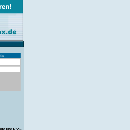
tis!
site und RSS-