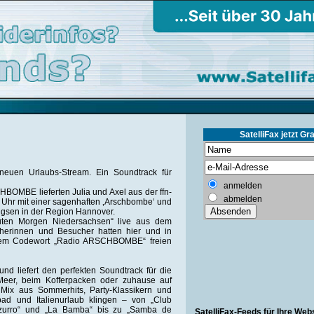
SatelliFax jetzt Gra
n neuen Urlaubs-Stream. Ein Soundtrack für
anmelden
CHBOMBE lieferten Julia und Axel aus der ffn-
abmelden
Uhr mit einer sagenhaften ‚Arschbombe‘ und
gsen in der Region Hannover.
uten Morgen Niedersachsen“ live aus dem
erinnen und Besucher hatten hier und in
 dem Codewort „Radio ARSCHBOMBE“ freien
und liefert den perfekten Soundtrack für die
eer, beim Kofferpacken oder zuhause auf
r Mix aus Sommerhits, Party-Klassikern und
bad und Italienurlaub klingen – von „Club
„Azzurro“ und „La Bamba“ bis zu „Samba de
SatelliFax-Feeds für Ihre Web