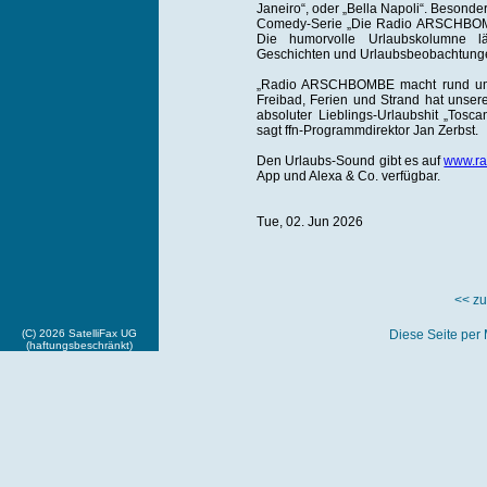
Janeiro“, oder „Bella Napoli“. Besond
Comedy-Serie „Die Radio ARSCHBOMB
Die humorvolle Urlaubskolumne lä
Geschichten und Urlaubsbeobachtung
„Radio ARSCHBOMBE macht rund um 
Freibad, Ferien und Strand hat unsere
absoluter Lieblings-Urlaubshit „Tosca
sagt ffn-Programmdirektor Jan Zerbst.
Den Urlaubs-Sound gibt es auf
www.ra
App und Alexa & Co. verfügbar.
Tue, 02. Jun 2026
<< zu
(C) 2026 SatelliFax UG
Diese Seite per 
(haftungsbeschränkt)