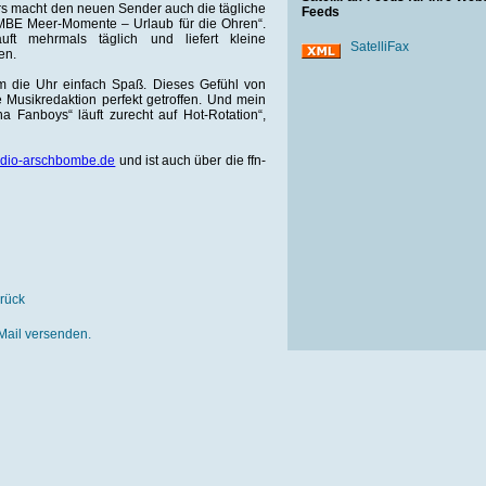
ers macht den neuen Sender auch die tägliche
Feeds
E Meer-Momente – Urlaub für die Ohren“.
uft mehrmals täglich und liefert kleine
SatelliFax
en.
die Uhr einfach Spaß. Dieses Gefühl von
 Musikredaktion perfekt getroffen. Und mein
na Fanboys“ läuft zurecht auf Hot-Rotation“,
dio-arschbombe.de
und ist auch über die ffn-
rück
Mail versenden.