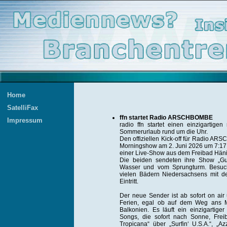
Home
SatelliFax
ffn startet Radio ARSCHBOMBE
Impressum
radio ffn startet einen einzigartige
Sommerurlaub rund um die Uhr.
Den offiziellen Kick-off für Radio ARS
Morningshow am 2. Juni 2026 um 7:17 
einer Live-Show aus dem Freibad Häni
Die beiden sendeten ihre Show „G
Wasser und vom Sprungturm. Besuch
vielen Bädern Niedersachsens mit
Eintritt.
Der neue Sender ist ab sofort on air 
Ferien, egal ob auf dem Weg ans M
Balkonien. Es läuft ein einzigartige
Songs, die sofort nach Sonne, Frei
Tropicana“ über „Surfin‘ U.S.A.“, 