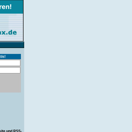
tis!
site und RSS-