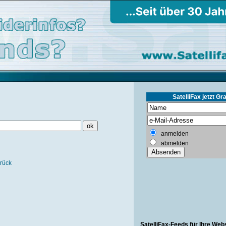
SatelliFax jetzt Gra
anmelden
abmelden
rück
SatelliFax-Feeds für Ihre Web