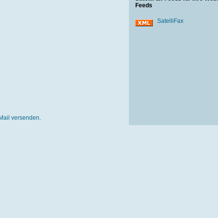
Feeds
SatelliFax
Mail versenden.