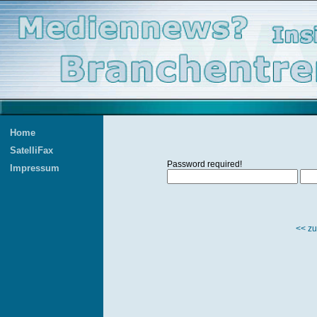
Home
SatelliFax
Password required!
Impressum
<< zu