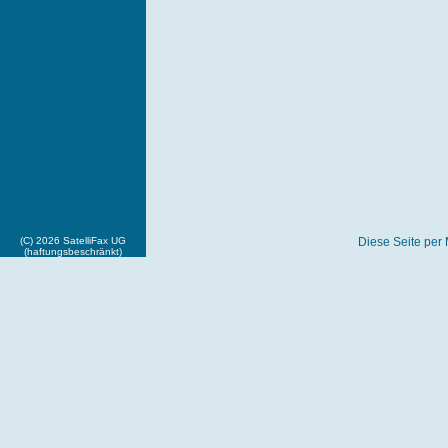
(C) 2026 SatelliFax UG
Diese Seite per 
(haftungsbeschränkt)