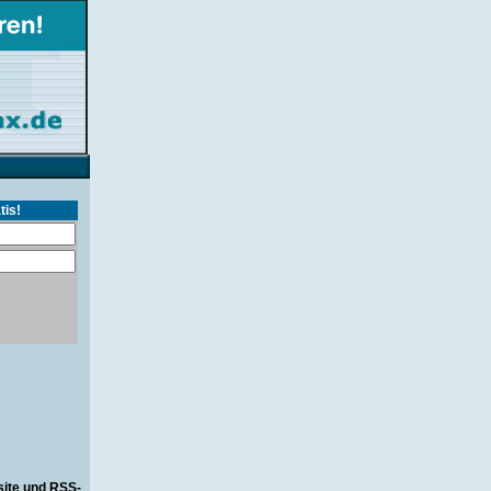
tis!
site und RSS-