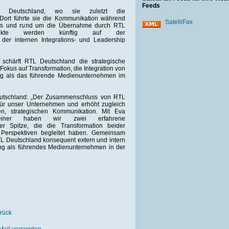
Feeds
 Deutschland, wo sie zuletzt die
Dort führte sie die Kommunikation während
SatelliFax
ens und rund um die Übernahme durch RTL
punkte werden künftig auf der
der internen Integrations- und Leadership
r schärft RTL Deutschland die strategische
okus auf Transformation, die Integration von
ng als das führende Medienunternehmen im
utschland: „Der Zusammenschluss von RTL
für unser Unternehmen und erhöht zugleich
n, strategischen Kommunikation. Mit Eva
einer haben wir zwei erfahrene
r Spitze, die die Transformation beider
 Perspektiven begleitet haben. Gemeinsam
L Deutschland konsequent extern und intern
ung als führendes Medienunternehmen in der
rück