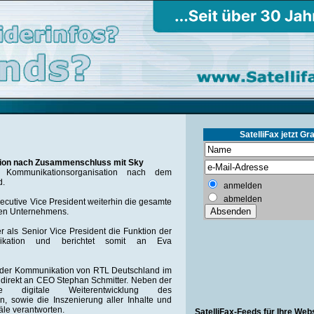
SatelliFax jetzt Gra
ion nach Zusammenschluss mit Sky
 Kommunikationsorganisation nach dem
d.
anmelden
abmelden
ecutive Vice President weiterhin die gesamte
en Unternehmens.
 als Senior Vice President die Funktion der
unikation und berichtet somit an Eva
 der Kommunikation von RTL Deutschland im
direkt an CEO Stephan Schmitter. Neben der
 digitale Weiterentwicklung des
, sowie die Inszenierung aller Inhalte und
äle verantworten.
SatelliFax-Feeds für Ihre Web