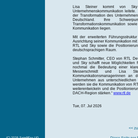
Lisa Steiner kommt von Sky
Unternehmenskommunikation leitete. 
der Transformation des Unternehm
Deutschland. Ihre Schwer
Transformationskommunikation sowie 
Kommunikation liegen.
Mit der erweiterten Führungsstruktu
Ausrichtung seiner Kommunikation mit F
RTL und Sky sowie die Positionieru
deutschsprachigen Raum.
Stephan Schmitter, CEO von RTL De
und Sky schafft neue Möglichkeiten 
nochmal die Bedeutung einer klare
Messerschmidt und Lisa St
Kommunikationsmanagerinnen an de
Unternehmen aus unterschiedlichen
werden sie die Kommunikation von RT
weiterentwickeln und die Positionier
DACH-Region stärken.“
www.rtl.de
Tue, 07. Jul 2026
<< zu
(C) 2026 SatelliFax UG