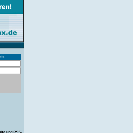
tis!
site und RSS-