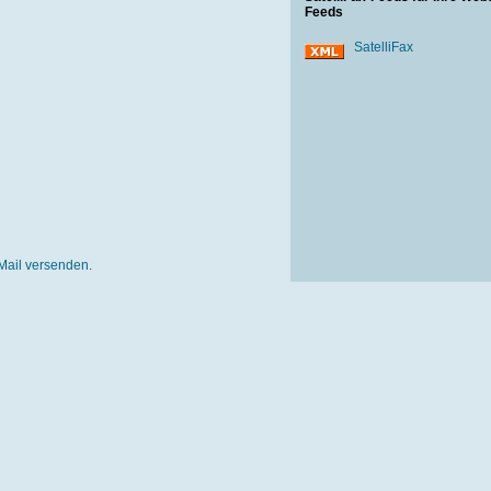
Feeds
SatelliFax
Mail versenden.