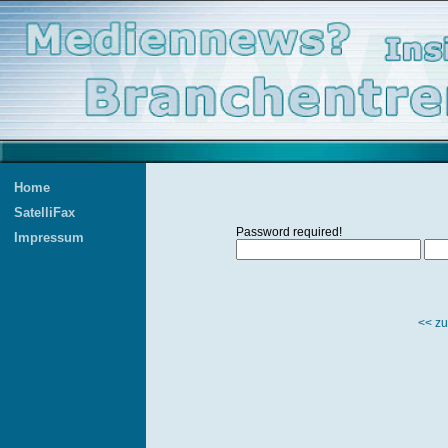
Home
SatelliFax
Password required!
Impressum
<< zu