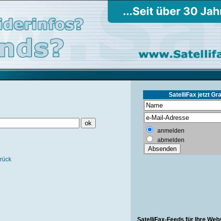
SatelliFax jetzt Gra
anmelden
abmelden
rück
SatelliFax-Feeds für Ihre Web