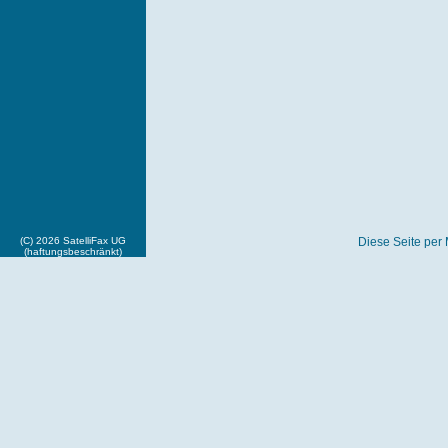
(C) 2026 SatelliFax UG
Diese Seite per 
(haftungsbeschränkt)