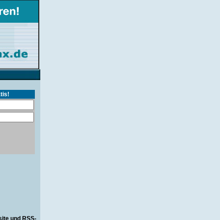
tis!
site und RSS-