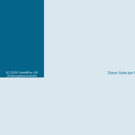
(C) 2026 SatelliFax UG
Diese Seite per 
(haftungsbeschränkt)