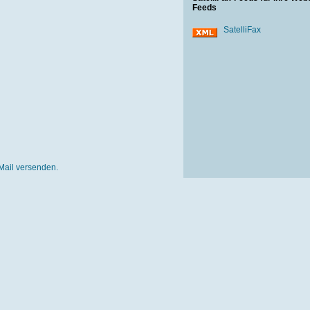
Feeds
SatelliFax
Mail versenden.