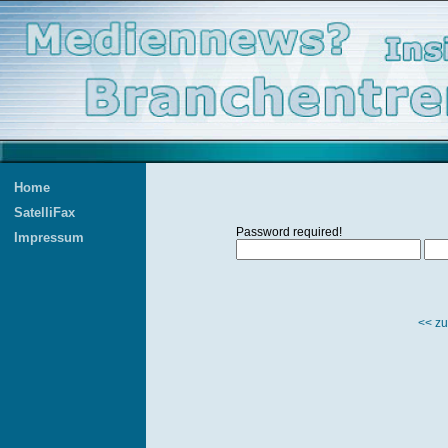
Home
SatelliFax
Password required!
Impressum
<< zu