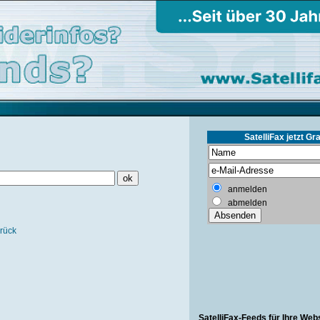
SatelliFax jetzt Gra
anmelden
abmelden
rück
SatelliFax-Feeds für Ihre Web