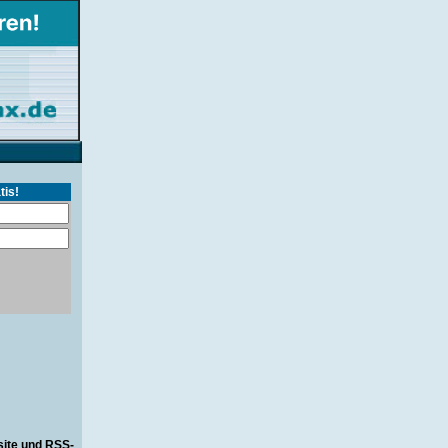
tis!
site und RSS-